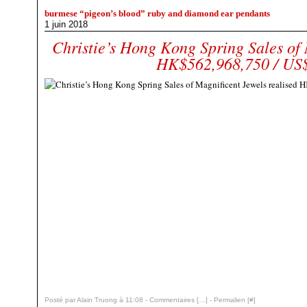
burmese “pigeon’s blood” ruby and diamond ear pendants
1 juin 2018
Christie’s Hong Kong Spring Sales of 
HK$562,968,750 / US
Posté par Alain Truong à 11:08 -
Commentaires [
…
]
- Permalien [
#
]