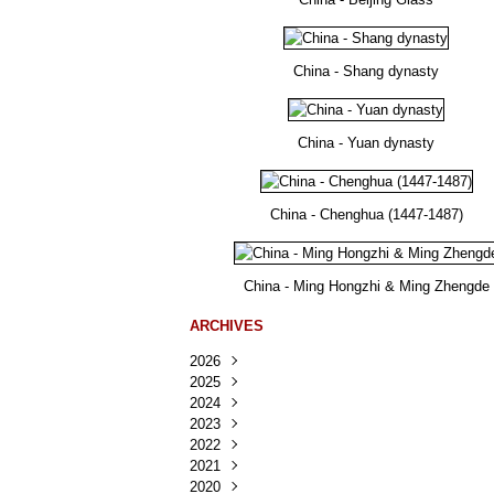
China - Shang dynasty
China - Yuan dynasty
China - Chenghua (1447-1487)
China - Ming Hongzhi & Ming Zhengde
ARCHIVES
2026
2025
Août
(23)
2024
Juillet
Décembre
(167)
(218)
2023
Juin
Novembre
Décembre
(103)
(124)
(95)
2022
Mai
Octobre
Novembre
Décembre
(100)
(140)
(137)
(150)
2021
Avril
Septembre
Octobre
Novembre
Décembre
(188)
(143)
(132)
(284)
(78)
2020
Mars
Août
Septembre
Octobre
Novembre
Décembre
(228)
(245)
(202)
(228)
(270)
(81)