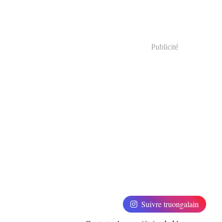
Publicité
Suivre truongalain