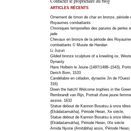
Contacter le propriétaire du blog
ARTICLES RÉCENTS
Ornement de timon de char en bronze, période 
Royaumes combattants
Chroniques temporelles des parures de perles e
jade
Chevaux en bronze de la période des Royaume
combattants © Musée de Handan
Li Juzun
Gilded bronze sculpture of a kneeling ox, West
Dynasty
Hans Holbein le Jeune (1497/1498–1543), Portra
Derich Born, 1533
Candélabre en céladon, dynastie Jin de l'Ouest 
316)
Down the hatch! Welcome trophies in the Green
Rembrandt van Rijn, Portrait d'une jeune femm
assise, 1632
Statue debout de Kannon Bosatsu à onze têtes
(Ekādaśamukha), Période Heian, Xe siècle,
Statue debout de Kannon Bosatsu à onze têtes
(Ekādaśamukha), Période Heian, IXe siècle
Amida Nyorai (Amitābha) assis, Période Heian,