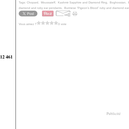
Tags:
Chopard
,
Moussaieff
,
Kashmir Sapphire and Diamond Ring
,
Boghossian
,
diamond and ruby ear pendants
,
Burmese “Pigeon’s Blood” ruby and diamond ea
Vous aimez ?
0 vote
912 461
Publicité