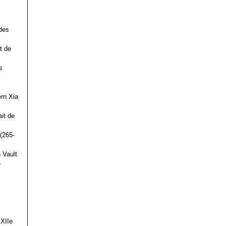
des
t de
s
ern Xia
it de
(265-
 Vault
e
 XIIe