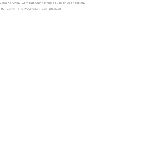
Edmond Chin
,
Edmond Chin for the house of Boghossian
,
r pendants
,
The Rockfeller Pearl Necklace