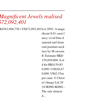
Magnificent Jewels realised
$72,092,401
Lot 2093. A magn
ificent 8.01 carat f
ancy vivid blue d
iamond and diam
ond pendant neck
lace by M oussaie
ff. Estimate HKD
159,850,000. S ol
d for HK$159,85
0,000 / US$20,47
0,000, US$2.55m
per carat. © Christ
ie's Image Ltd 20
18 HONG KONG -
The sale attracte
d...