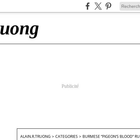
ruong
Publicité
ALAIN.R.TRUONG
>
CATEGORIES
>
BURMESE “PIGEON’S BLOOD” R