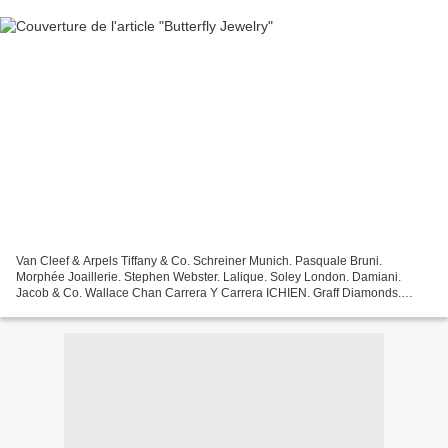
Van Cleef & Arpels Tiffany & Co. Schreiner Munich. Pasquale Bruni.
Morphée Joaillerie. Stephen Webster. Lalique. Soley London. Damiani.
Jacob & Co. Wallace Chan Carrera Y Carrera ICHIEN. Graff Diamonds.
Georg Jensen. David Morris. Chopard. Gianni Lazzaro....