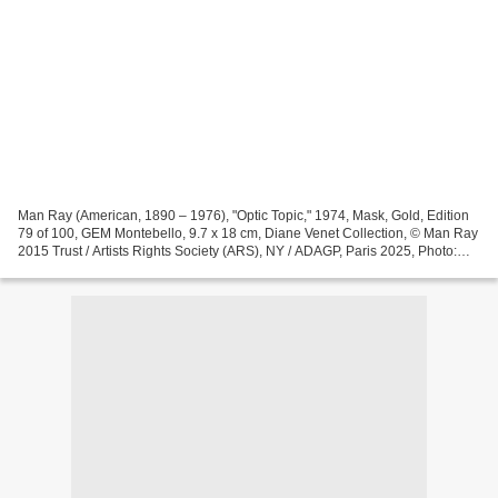
Man Ray (American, 1890 – 1976), "Optic Topic," 1974, Mask, Gold, Edition
79 of 100, GEM Montebello, 9.7 x 18 cm, Diane Venet Collection, © Man Ray
2015 Trust / Artists Rights Society (ARS), NY / ADAGP, Paris 2025, Photo:
Alain Leprince WEST PALM BEACH,...