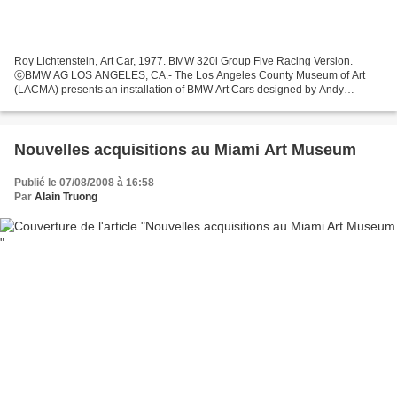
Roy Lichtenstein, Art Car, 1977. BMW 320i Group Five Racing Version.
ⓒBMW AG LOS ANGELES, CA.- The Los Angeles County Museum of Art
(LACMA) presents an installation of BMW Art Cars designed by Andy
Warhol, Frank Stella, Roy Lichtenstein, and Robert Rauschenberg...
Nouvelles acquisitions au Miami Art Museum
Publié le 07/08/2008 à 16:58
Par
Alain Truong