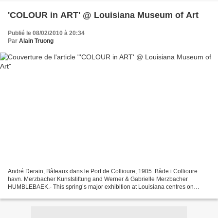
'COLOUR in ART' @ Louisiana Museum of Art
Publié le 08/02/2010 à 20:34
Par
Alain Truong
André Derain, Bâteaux dans le Port de Collioure, 1905. Både i Collioure
havn. Merzbacher Kunststiftung and Werner & Gabrielle Merzbacher
HUMBLEBAEK.- This spring’s major exhibition at Louisiana centres on
colour: colour in art, in the world and in the...