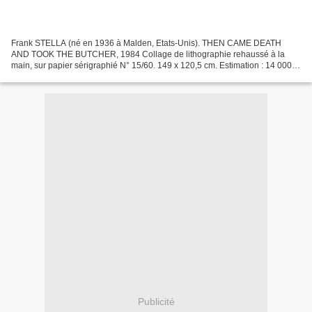
Frank STELLA (né en 1936 à Malden, Etats-Unis). THEN CAME DEATH
AND TOOK THE BUTCHER, 1984 Collage de lithographie rehaussé à la
main, sur papier sérigraphié N° 15/60. 149 x 120,5 cm. Estimation : 14 000 /
16 000 € Vente du Lundi 4 août 2008. Tableaux...
Publicité