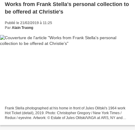
Works from Frank Stella's personal collection to
be offered at Christie's
Publié le 21/02/2019 à 11:25
Par
Alain Truong
Frank Stella photographed at his home in front of Jules Olitski's 1964 work
Hot Ticket (detail), 2019. Photo: Christopher Gregory / New York Times /
Redux / eyevine. Artwork: © Estate of Jules Olitski/VAGA at ARS, NY and
DACS, London 2019 NEW YORK, NY...