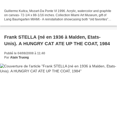
Guillermo Kuitca, Mozart-Da Ponte VI 1996. Acrylic, watercolor and graphite
on canvas- 72-1/4 x 88-1/16 inches. Collection Miami Art Museum, gift of
Lang Baumgarten MIAMI.- A reinstallation showcasing both “old favorites”
and new acquisitions from the...
Frank STELLA (né en 1936 à Malden, Etats-
Unis). A HUNGRY CAT ATE UP THE COAT, 1984
Publié le 04/08/2008 à 11:40
Par
Alain Truong