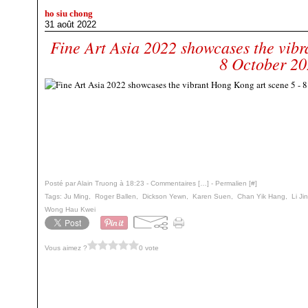
ho siu chong
31 août 2022
Fine Art Asia 2022 showcases the vibr
8 October 2
Posté par Alain Truong à 18:23 -
Commentaires [
…
]
- Permalien [
#
]
Tags:
Ju Ming
,
Roger Ballen
,
Dickson Yewn
,
Karen Suen
,
Chan Yik Hang
,
Li Ji
Wong Hau Kwei
Vous aimez ?
0 vote