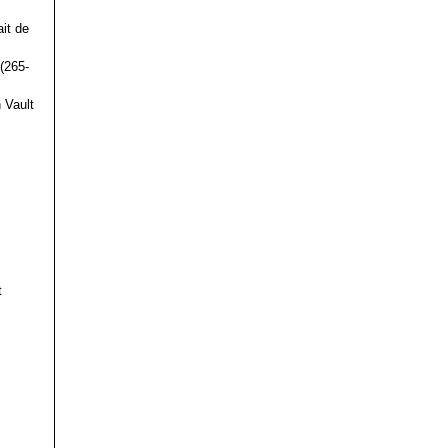
it de
(265-
 Vault
t