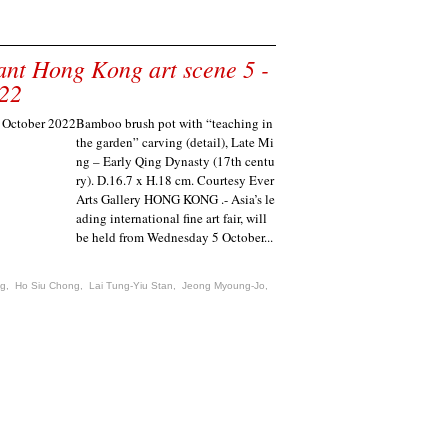
ant Hong Kong art scene 5 -
022
Bamboo brush pot with “teaching in
the garden” carving (detail), Late Mi
ng – Early Qing Dynasty (17th centu
ry). D.16.7 x H.18 cm. Courtesy Ever
Arts Gallery HONG KONG .- Asia’s le
ading international fine art fair, will
be held from Wednesday 5 October...
ng
,
Ho Siu Chong
,
Lai Tung-Yiu Stan
,
Jeong Myoung-Jo
,