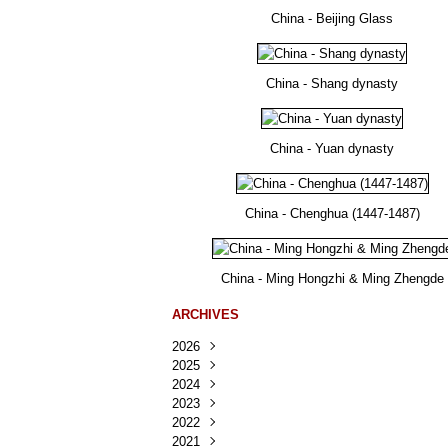
China - Beijing Glass
China - Shang dynasty
China - Yuan dynasty
China - Chenghua (1447-1487)
China - Ming Hongzhi & Ming Zhengde
ARCHIVES
2026
2025
Août
(30)
2024
Juillet
Décembre
(167)
(218)
2023
Juin
Novembre
Décembre
(103)
(124)
(95)
2022
Mai
Octobre
Novembre
Décembre
(100)
(140)
(137)
(150)
2021
Avril
Septembre
Octobre
Novembre
Décembre
(188)
(143)
(132)
(284)
(78)