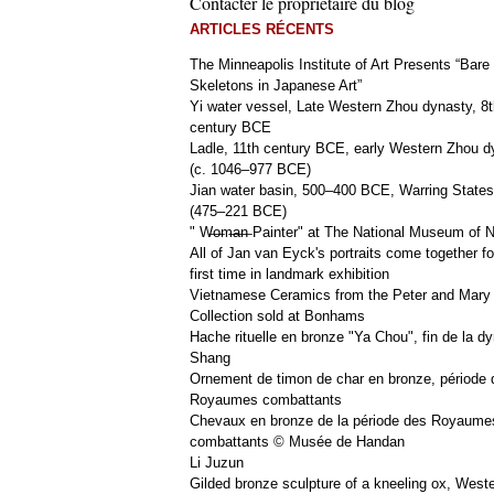
Contacter le propriétaire du blog
ARTICLES RÉCENTS
The Minneapolis Institute of Art Presents “Bare
Skeletons in Japanese Art”
Yi water vessel, Late Western Zhou dynasty, 8t
century BCE
Ladle, 11th century BCE, early Western Zhou d
(c. 1046–977 BCE)
Jian water basin, 500–400 BCE, Warring States
(475–221 BCE)
" W̶o̶m̶a̶n̶ Painter" at The National Museum of
All of Jan van Eyck's portraits come together fo
first time in landmark exhibition
Vietnamese Ceramics from the Peter and Mary
Collection sold at Bonhams
Hache rituelle en bronze "Ya Chou", fin de la dy
Shang
Ornement de timon de char en bronze, période 
Royaumes combattants
Chevaux en bronze de la période des Royaume
combattants © Musée de Handan
Li Juzun
Gilded bronze sculpture of a kneeling ox, West