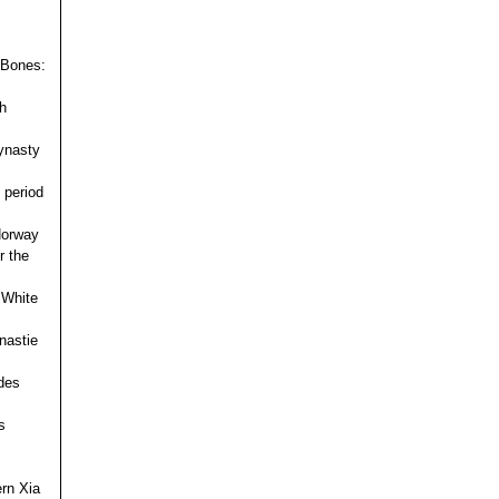
 Bones:
h
ynasty
 period
 Norway
r the
 White
nastie
des
s
ern Xia