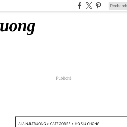
ruong
Publicité
ALAIN.R.TRUONG
>
CATEGORIES
>
HO SIU CHONG