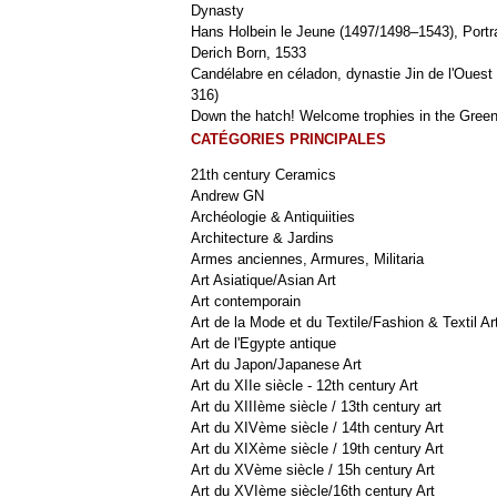
Dynasty
Hans Holbein le Jeune (1497/1498–1543), Portra
Derich Born, 1533
Candélabre en céladon, dynastie Jin de l'Ouest 
316)
Down the hatch! Welcome trophies in the Green
CATÉGORIES PRINCIPALES
21th century Ceramics
Andrew GN
Archéologie & Antiquiities
Architecture & Jardins
Armes anciennes, Armures, Militaria
Art Asiatique/Asian Art
Art contemporain
Art de la Mode et du Textile/Fashion & Textil Ar
Art de l'Egypte antique
Art du Japon/Japanese Art
Art du XIIe siècle - 12th century Art
Art du XIIIème siècle / 13th century art
Art du XIVème siècle / 14th century Art
Art du XIXème siècle / 19th century Art
Art du XVème siècle / 15h century Art
Art du XVIème siècle/16th century Art