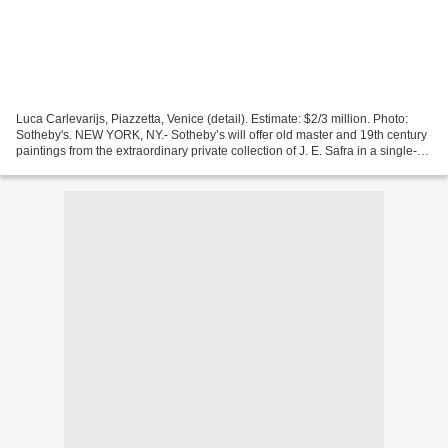
Luca Carlevarijs, Piazzetta, Venice (detail). Estimate: $2/3 million. Photo:
Sotheby's. NEW YORK, NY.- Sotheby’s will offer old master and 19th century
paintings from the extraordinary private collection of J. E. Safra in a single-
owner evening sale on...