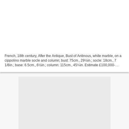
French, 18th century, After the Antique, Bust of Antinous, white marble, on a
cippolino marble socle and column; bust: 75cm., 29½in.; socle: 18cm., 7
1/8in.; base: 6.5cm., 6½in.; column: 115cm., 45¼in. Estimate £100,000-
150,000. Courtesy Sotheby’s LONDON...