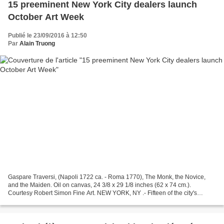
15 preeminent New York City dealers launch
October Art Week
Publié le 23/09/2016 à 12:50
Par
Alain Truong
Gaspare Traversi, (Napoli 1722 ca. - Roma 1770), The Monk, the Novice,
and the Maiden. Oil on canvas, 24 3/8 x 29 1/8 inches (62 x 74 cm.).
Courtesy Robert Simon Fine Art. NEW YORK, NY .- Fifteen of the city's
preeminent galleries-all clustered on the...