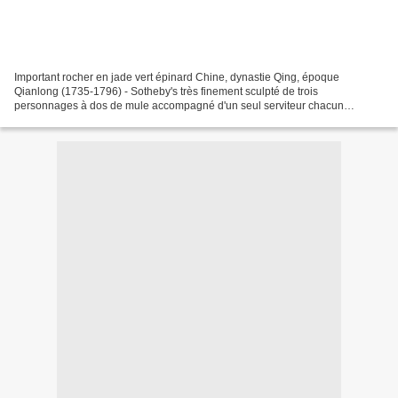
Important rocher en jade vert épinard Chine, dynastie Qing, époque
Qianlong (1735-1796) - Sotheby's très finement sculpté de trois
personnages à dos de mule accompagné d'un seul serviteur chacun
traversant un pont au-dessus d'un ravin, deux autres mules...