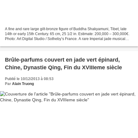
A fine and rare large gilt-bronze figure of Buddha Shakyamuni, Tibet, late
14th or early 15th Century. 65 cm, 25 1/2 in. Estimate: 200,000 – 300,000€.
Photo: Art Digital Studio / Sotheby’s France. A rare Imperial jade musical
chime dating to the Qianlong...
Brûle-parfums couvert en jade vert épinard,
Chine, Dynastie Qing, Fin du XVIIIeme siècle
Publié le 10/12/2013 à 08:53
Par
Alain Truong