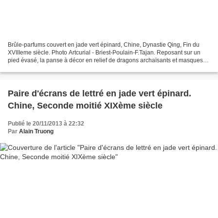
Brûle-parfums couvert en jade vert épinard, Chine, Dynastie Qing, Fin du
XVIIIeme siècle. Photo Artcurial - Briest-Poulain-F.Tajan. Reposant sur un
pied évasé, la panse à décor en relief de dragons archaïsants et masques
de taotie sur fond de grecques...
Paire d'écrans de lettré en jade vert épinard.
Chine, Seconde moitié XIXème siècle
Publié le 20/11/2013 à 22:32
Par
Alain Truong