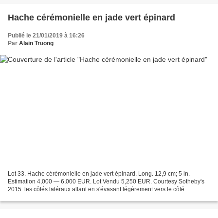
Hache cérémonielle en jade vert épinard
Publié le 21/01/2019 à 16:26
Par
Alain Truong
Lot 33. Hache cérémonielle en jade vert épinard. Long. 12,9 cm; 5 in.
Estimation 4,000 — 6,000 EUR. Lot Vendu 5,250 EUR. Courtesy Sotheby's
2015. les côtés latéraux allant en s'évasant légèrement vers le côté
tranchant arrondi et dénivelé, le bord supérieur...