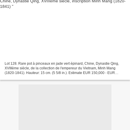
Lot 128. Rare pot à pinceaux en jade vert épinard, Chine, Dynastie Qing,
XVIIIème siècle, de la collection de l'empereur du Vietnam, Minh Mang
(1820-1841). Hauteur: 15 cm. (5 5/8 in.). Estimate EUR 150,000 - EUR
250,000. (USD 166,315 - USD 277,192). Price...