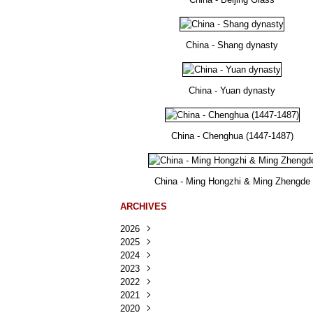
China - Shang dynasty
China - Yuan dynasty
China - Chenghua (1447-1487)
China - Ming Hongzhi & Ming Zhengde
ARCHIVES
2026
2025
Août
(22)
2024
Juillet
Décembre
(167)
(218)
2023
Juin
Novembre
Décembre
(103)
(124)
(95)
2022
Mai
Octobre
Novembre
Décembre
(100)
(140)
(137)
(150)
2021
Avril
Septembre
Octobre
Novembre
Décembre
(188)
(143)
(132)
(284)
(78)
2020
Mars
Août
Septembre
Octobre
Novembre
Décembre
(228)
(245)
(202)
(228)
(270)
(81)