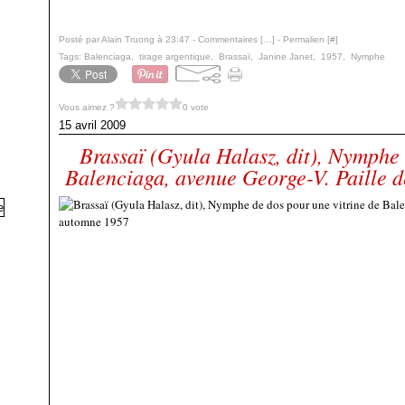
Posté par Alain Truong à 23:47 -
Commentaires [
…
]
- Permalien [
#
]
Tags:
Balenciaga
,
tirage argentique
,
Brassaï
,
Janine Janet
,
1957
,
Nymphe
Vous aimez ?
0 vote
15 avril 2009
Brassaï (Gyula Halasz, dit), Nymphe 
Balenciaga, avenue George-V. Paille d