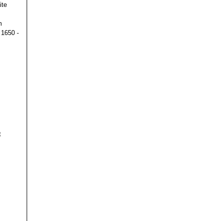
ite
m
 1650 -
t