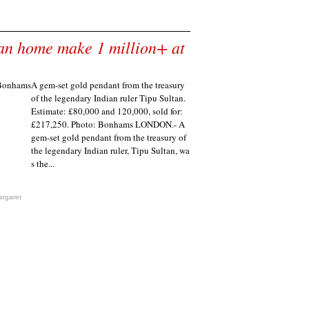
ian home make 1 million+ at
A gem-set gold pendant from the treasury
of the legendary Indian ruler Tipu Sultan.
Estimate: £80,000 and 120,000, sold for:
£217,250. Photo: Bonhams LONDON.- A
gem-set gold pendant from the treasury of
the legendary Indian ruler, Tipu Sultan, wa
s the...
argaret