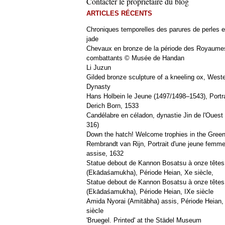
Contacter le propriétaire du blog
ARTICLES RÉCENTS
Chroniques temporelles des parures de perles e
jade
Chevaux en bronze de la période des Royaume
combattants © Musée de Handan
Li Juzun
Gilded bronze sculpture of a kneeling ox, West
Dynasty
Hans Holbein le Jeune (1497/1498–1543), Portra
Derich Born, 1533
Candélabre en céladon, dynastie Jin de l'Ouest 
316)
Down the hatch! Welcome trophies in the Green
Rembrandt van Rijn, Portrait d'une jeune femm
assise, 1632
Statue debout de Kannon Bosatsu à onze têtes
(Ekādaśamukha), Période Heian, Xe siècle,
Statue debout de Kannon Bosatsu à onze têtes
(Ekādaśamukha), Période Heian, IXe siècle
Amida Nyorai (Amitābha) assis, Période Heian,
siècle
'Bruegel. Printed' at the Städel Museum