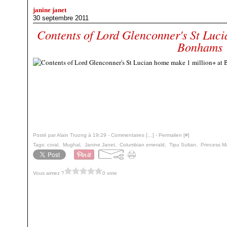
janine janet
30 septembre 2011
Contents of Lord Glenconner's St Luc
Bonhams
Posté par Alain Truong à 19:29 -
Commentaires [
…
]
- Permalien [
#
]
Tags:
coral
,
Mughal
,
Janine Janet
,
Columbian emerald
,
Tipu Sultan
,
Princess M
Vous aimez ?
0 vote