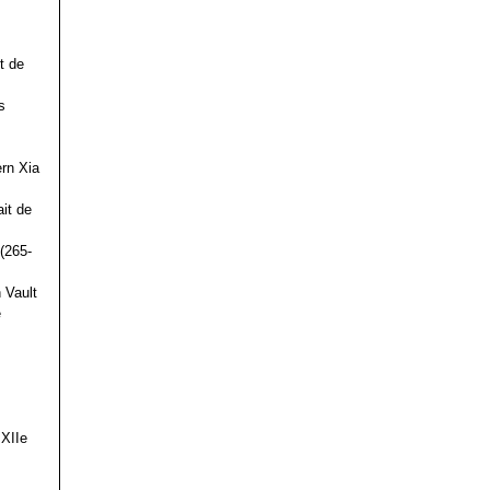
t de
s
ern Xia
it de
(265-
 Vault
e
 XIIe