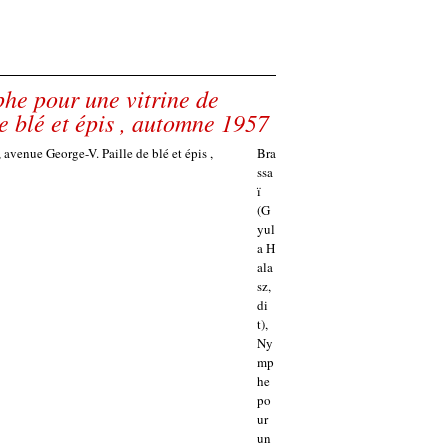
phe pour une vitrine de
e blé et épis , automne 1957
Bra
ssa
ï
(G
yul
a H
ala
sz,
di
t),
Ny
mp
he
po
ur
un