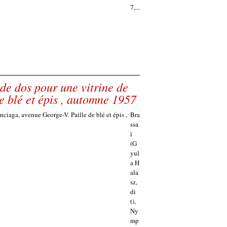
7,...
de dos pour une vitrine de
e blé et épis , automne 1957
Bra
ssa
ï
(G
yul
a H
ala
sz,
di
t),
Ny
mp