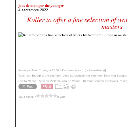
joos de momper the younger
4 septembre 2022
Koller to offer a fine selection of 
masters
Posté par Alain Truong à 17:59 -
Commentaires [
…
]
- Permalien [
#
]
Tags:
Jan Brueghel the younger
,
Joos de Momper the Younger
,
Dirck van Babure
Sybilla Merian
,
Adriaen Pietersz. van de Venne
,
Barend Cornelis Koekkoek Peder
Vous aimez ?
0 vote