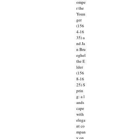
ompe
r the
Youn
ger
(156
4-16
35) a
nd Ja
n Bru
eghel
the E
lder
(156
8-16
25) S
prin
g: a l
ands
cape
with
elega
nt co
mpan
y on