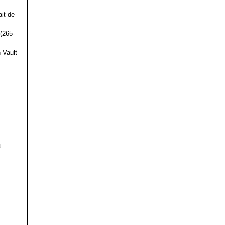
it de
(265-
 Vault
t