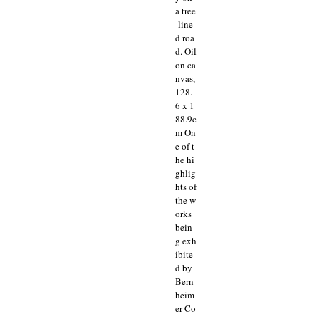
a tree
-line
d roa
d. Oil
on ca
nvas,
128.
6 x 1
88.9c
m On
e of t
he hi
ghlig
hts of
the w
orks
bein
g exh
ibite
d by
Bern
heim
er-Co