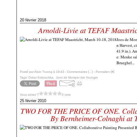
20 février 2018
Arnoldi-Livie at TEFAF Maastric
Joos de Mom
n Harvest, c
41.9 in.). 
e: Menke sal
Brueghel...
Posté par Alain Truong à 19:43 -
Commentaires [
…
]
- Permalien [
#
]
Tags:
Oskar Kokoschka
,
Joos de Momper the Younger
Vous aimez ?
0 vote
25 février 2010
TWO FOR THE PRICE OF ONE. Collabo
By Bernheimer-Colnaghi at 