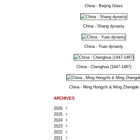
China - Beijing Glass
China - Shang dynasty
China - Yuan dynasty
China - Chenghua (1447-1487)
China - Ming Hongzhi & Ming Zhengde
ARCHIVES
2026
2025
Août
(30)
2024
Juillet
Décembre
(167)
(218)
2023
Juin
Novembre
Décembre
(103)
(124)
(95)
2022
Mai
Octobre
Novembre
Décembre
(100)
(140)
(137)
(150)
2021
Avril
Septembre
Octobre
Novembre
Décembre
(188)
(143)
(132)
(284)
(78)