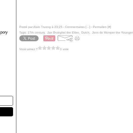
Posté par Alain Truong à 23:25 -
Commentaires [
…
]
- Permalien [
#
]
pory
Tags:
17th century
,
Jan Brueghel the Elder
,
Dutch
,
Joos de Momper the Younger
Vous aimez ?
0 vote