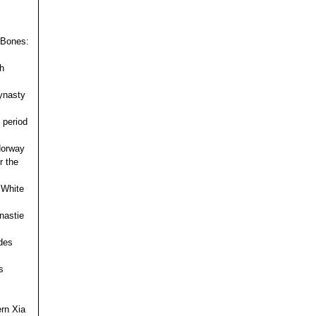
 Bones:
h
ynasty
 period
 Norway
r the
 White
nastie
des
s
ern Xia