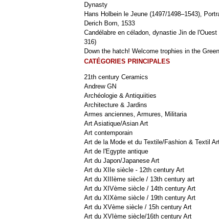
Dynasty
Hans Holbein le Jeune (1497/1498–1543), Portra
Derich Born, 1533
Candélabre en céladon, dynastie Jin de l'Ouest 
316)
Down the hatch! Welcome trophies in the Green
CATÉGORIES PRINCIPALES
21th century Ceramics
Andrew GN
Archéologie & Antiquiities
Architecture & Jardins
Armes anciennes, Armures, Militaria
Art Asiatique/Asian Art
Art contemporain
Art de la Mode et du Textile/Fashion & Textil Ar
Art de l'Egypte antique
Art du Japon/Japanese Art
Art du XIIe siècle - 12th century Art
Art du XIIIème siècle / 13th century art
Art du XIVème siècle / 14th century Art
Art du XIXème siècle / 19th century Art
Art du XVème siècle / 15h century Art
Art du XVIème siècle/16th century Art