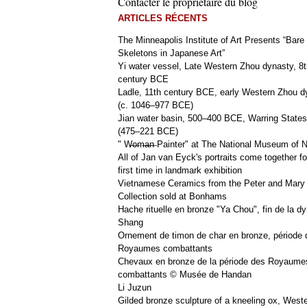
Contacter le propriétaire du blog
ARTICLES RÉCENTS
The Minneapolis Institute of Art Presents “Bare
Skeletons in Japanese Art”
Yi water vessel, Late Western Zhou dynasty, 8t
century BCE
Ladle, 11th century BCE, early Western Zhou d
(c. 1046–977 BCE)
Jian water basin, 500–400 BCE, Warring States
(475–221 BCE)
" W̶o̶m̶a̶n̶ Painter" at The National Museum of
All of Jan van Eyck's portraits come together fo
first time in landmark exhibition
Vietnamese Ceramics from the Peter and Mary
Collection sold at Bonhams
Hache rituelle en bronze "Ya Chou", fin de la dy
Shang
Ornement de timon de char en bronze, période 
Royaumes combattants
Chevaux en bronze de la période des Royaume
combattants © Musée de Handan
Li Juzun
Gilded bronze sculpture of a kneeling ox, West