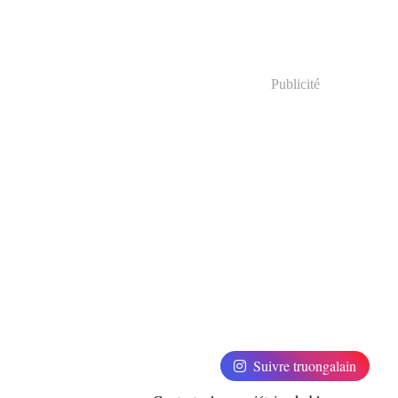
Publicité
Suivre truongalain