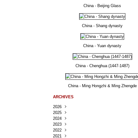
China - Beijing Glass
China - Shang dynasty
China - Yuan dynasty
China - Chenghua (1447-1487)
China - Ming Hongzhi & Ming Zhengde
ARCHIVES
2026
2025
Août
(26)
2024
Juillet
Décembre
(167)
(218)
2023
Juin
Novembre
Décembre
(103)
(124)
(95)
2022
Mai
Octobre
Novembre
Décembre
(100)
(140)
(137)
(150)
2021
Avril
Septembre
Octobre
Novembre
Décembre
(188)
(143)
(132)
(284)
(78)