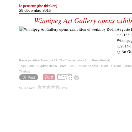
le penseur (the thinker)
29 décembre 2016
Winnipeg Art Gallery opens exhib
Auguste R
aïd, 1889
Winnipeg 
n, 2015-
eg Art Gal
Posté par Alain Truong à 17:13 -
Commentaires [
…
]
- Permalien [
#
]
Tags:
Paris
,
Auguste Rodin
,
1926
,
1902
,
André Kertész
,
1889
,
c. 1880
,
Danaï
Thinker)
Vous aimez ?
0 vote