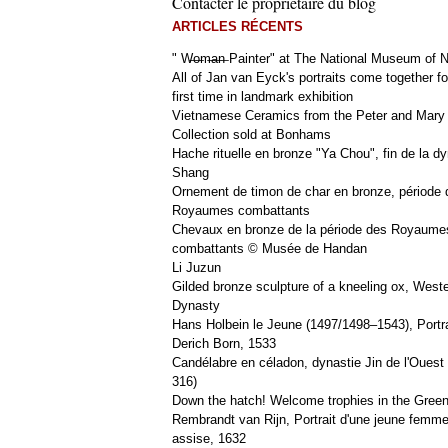
Contacter le propriétaire du blog
ARTICLES RÉCENTS
" W̶o̶m̶a̶n̶ Painter" at The National Museum of
All of Jan van Eyck's portraits come together fo
first time in landmark exhibition
Vietnamese Ceramics from the Peter and Mary
Collection sold at Bonhams
Hache rituelle en bronze "Ya Chou", fin de la dy
Shang
Ornement de timon de char en bronze, période 
Royaumes combattants
Chevaux en bronze de la période des Royaume
combattants © Musée de Handan
Li Juzun
Gilded bronze sculpture of a kneeling ox, West
Dynasty
Hans Holbein le Jeune (1497/1498–1543), Portra
Derich Born, 1533
Candélabre en céladon, dynastie Jin de l'Ouest 
316)
Down the hatch! Welcome trophies in the Green
Rembrandt van Rijn, Portrait d'une jeune femm
assise, 1632