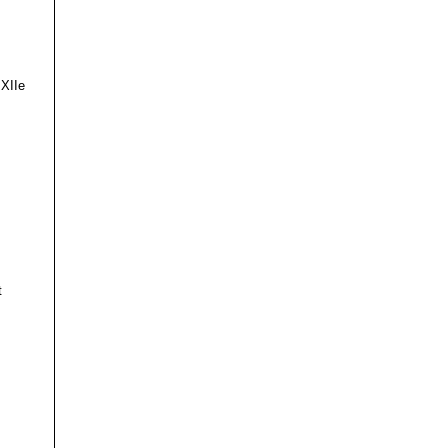
 XIIe
t