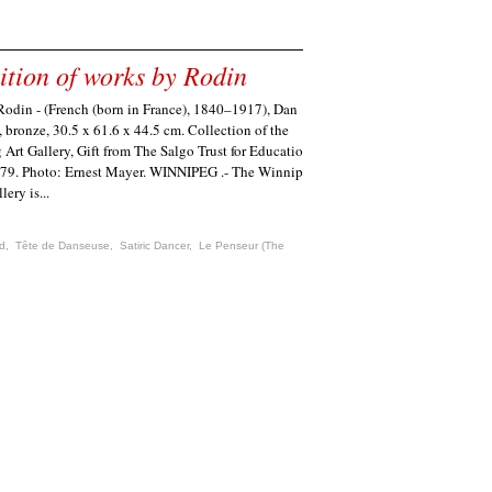
ition of works by Rodin
odin - (French (born in France), 1840–1917), Dan
, bronze, 30.5 x 61.6 x 44.5 cm. Collection of the
Art Gallery, Gift from The Salgo Trust for Educatio
179. Photo: Ernest Mayer. WINNIPEG .- The Winnip
lery is...
d
,
Tȇte de Danseuse
,
Satiric Dancer
,
Le Penseur (The