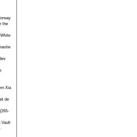
 Norway
r the
 White
nastie
des
s
ern Xia
it de
(265-
 Vault
e