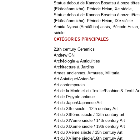
Statue debout de Kannon Bosatsu à onze têtes
(Ekādaśamukha), Période Heian, Xe siècle,
Statue debout de Kannon Bosatsu à onze têtes
(Ekādaśamukha), Période Heian, IXe siècle
Amida Nyorai (Amitābha) assis, Période Heian,
siècle
CATÉGORIES PRINCIPALES
21th century Ceramics
Andrew GN
Archéologie & Antiquiities
Architecture & Jardins
Armes anciennes, Armures, Militaria
Art Asiatique/Asian Art
Art contemporain
Art de la Mode et du Textile/Fashion & Textil Ar
Art de l'Egypte antique
Art du Japon/Japanese Art
Art du XIIe siècle - 12th century Art
Art du XIIIème siècle / 13th century art
Art du XIVème siècle / 14th century Art
Art du XIXème siècle / 19th century Art
Art du XVème siècle / 15h century Art
Art du XVIème siècle/16th century Art