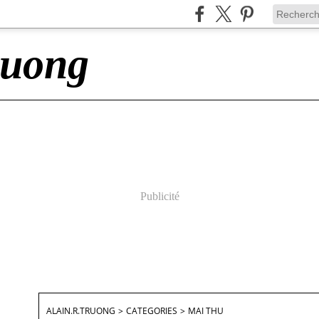
ruong
Publicité
ALAIN.R.TRUONG
>
CATEGORIES
>
MAI THU