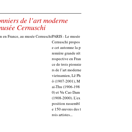
niers de l’art moderne
musée Cernuschi
PARIS - Le musée
Cernuschi propos
e cet automne la p
remière grande rét
rospective en Fran
ce de trois pionnie
rs de l’art moderne
vietnamien, Lê Ph
ô (1907-2001), M
ai-Thu (1906-198
0) et Vu Cao Dam
(1908-2000). L’ex
position rassembl
e 150 œuvres des t
rois artistes...