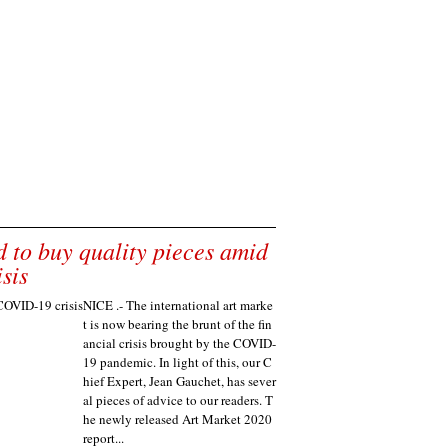
d to buy quality pieces amid
sis
NICE .- The international art marke
t is now bearing the brunt of the fin
ancial crisis brought by the COVID-
19 pandemic. In light of this, our C
hief Expert, Jean Gauchet, has sever
al pieces of advice to our readers. T
he newly released Art Market 2020
report...