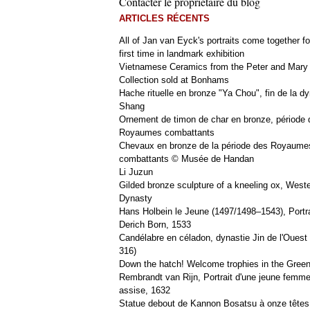
Contacter le propriétaire du blog
ARTICLES RÉCENTS
All of Jan van Eyck's portraits come together fo
first time in landmark exhibition
Vietnamese Ceramics from the Peter and Mary
Collection sold at Bonhams
Hache rituelle en bronze "Ya Chou", fin de la dy
Shang
Ornement de timon de char en bronze, période 
Royaumes combattants
Chevaux en bronze de la période des Royaume
combattants © Musée de Handan
Li Juzun
Gilded bronze sculpture of a kneeling ox, West
Dynasty
Hans Holbein le Jeune (1497/1498–1543), Portra
Derich Born, 1533
Candélabre en céladon, dynastie Jin de l'Ouest 
316)
Down the hatch! Welcome trophies in the Green
Rembrandt van Rijn, Portrait d'une jeune femm
assise, 1632
Statue debout de Kannon Bosatsu à onze têtes