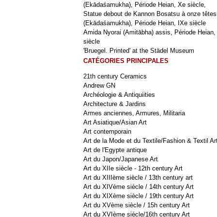
(Ekādaśamukha), Période Heian, Xe siècle,
Statue debout de Kannon Bosatsu à onze têtes
(Ekādaśamukha), Période Heian, IXe siècle
Amida Nyorai (Amitābha) assis, Période Heian,
siècle
'Bruegel. Printed' at the Städel Museum
CATÉGORIES PRINCIPALES
21th century Ceramics
Andrew GN
Archéologie & Antiquiities
Architecture & Jardins
Armes anciennes, Armures, Militaria
Art Asiatique/Asian Art
Art contemporain
Art de la Mode et du Textile/Fashion & Textil Ar
Art de l'Egypte antique
Art du Japon/Japanese Art
Art du XIIe siècle - 12th century Art
Art du XIIIème siècle / 13th century art
Art du XIVème siècle / 14th century Art
Art du XIXème siècle / 19th century Art
Art du XVème siècle / 15h century Art
Art du XVIème siècle/16th century Art