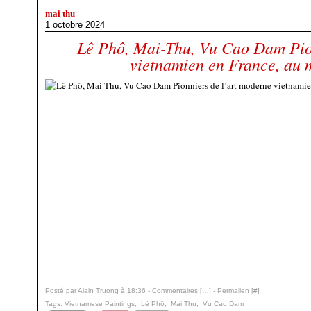
mai thu
1 octobre 2024
Lê Phô, Mai-Thu, Vu Cao Dam Pion
vietnamien en France, au 
Posté par Alain Truong à 18:36 -
Commentaires [
…
]
- Permalien [
#
]
Tags:
Vietnamese Paintings
,
Lê Phô
,
Mai Thu
,
Vu Cao Dam