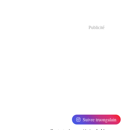
Publicité
Suivre truongalain