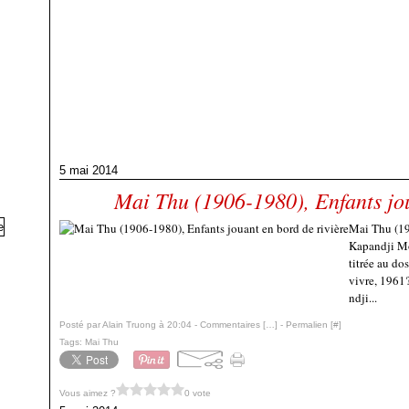
5 mai 2014
Mai Thu (1906-1980), Enfants jou
Mai Thu (19
Kapandji Mo
titrée au do
vivre, 1961
ndji...
Posté par Alain Truong à 20:04 -
Commentaires [
…
]
- Permalien [
#
]
Tags:
Mai Thu
Vous aimez ?
0 vote