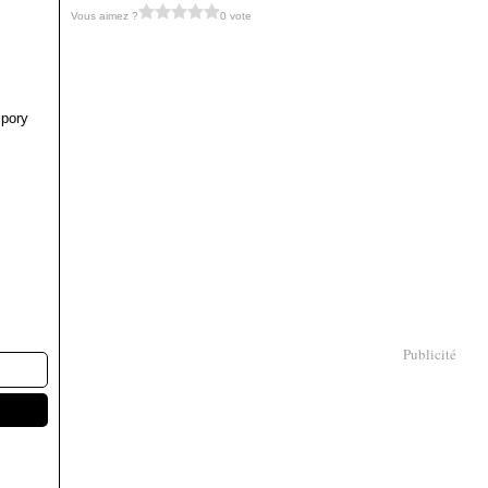
Vous aimez ?
0 vote
pory
Publicité