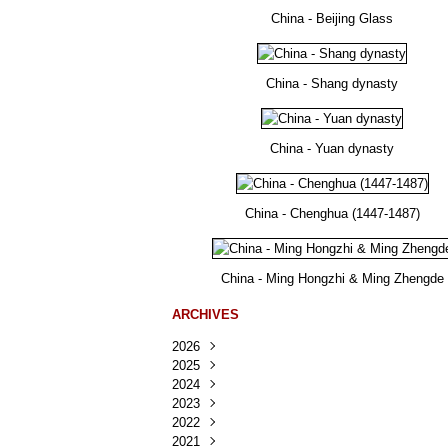
China - Beijing Glass
China - Shang dynasty
China - Yuan dynasty
China - Chenghua (1447-1487)
China - Ming Hongzhi & Ming Zhengde
ARCHIVES
2026
2025
Août
(25)
2024
Juillet
Décembre
(167)
(218)
2023
Juin
Novembre
Décembre
(103)
(124)
(95)
2022
Mai
Octobre
Novembre
Décembre
(100)
(140)
(137)
(150)
2021
Avril
Septembre
Octobre
Novembre
Décembre
(188)
(143)
(132)
(284)
(78)