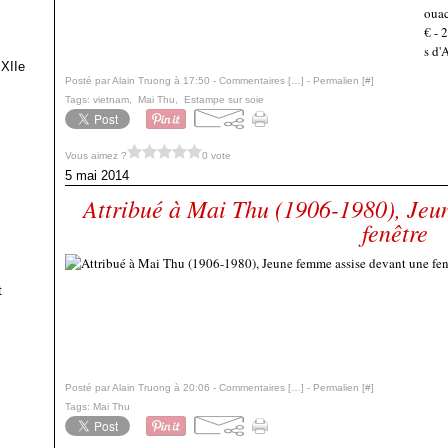
ouac
€ -
s d'
 XIIe
Posté par Alain Truong à 17:50 -
Commentaires [
…
]
- Permalien [
#
]
Tags:
vietnam
,
Mai Thu
,
Estampe sur soie
Vous aimez ?
0 vote
5 mai 2014
Attribué à Mai Thu (1906-1980), Jeu
fenêtre
t
Posté par Alain Truong à 20:06 -
Commentaires [
…
]
- Permalien [
#
]
Tags:
Mai Thu