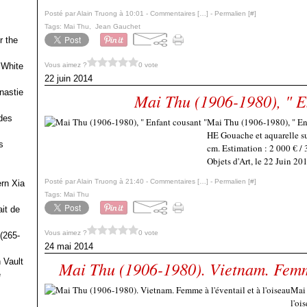
Posté par Alain Truong à 10:01 -
Commentaires [
…
]
- Permalien [
#
]
Tags:
Mai Thu
,
Jean Gauchet
r the
Vous aimez ?
0 vote
 White
22 juin 2014
nastie
Mai Thu (1906-1980), " E
des
Mai Thu (1906-1980), " 
HE Gouache et aquarelle su
s
cm. Estimation : 2 000 €
Objets d'Art, le 22 Juin 201
Posté par Alain Truong à 21:40 -
Commentaires [
…
]
- Permalien [
#
]
ern Xia
Tags:
Mai Thu
it de
Vous aimez ?
0 vote
(265-
24 mai 2014
 Vault
Mai Thu (1906-1980). Vietnam. Femme 
e
Mai 
l'oi