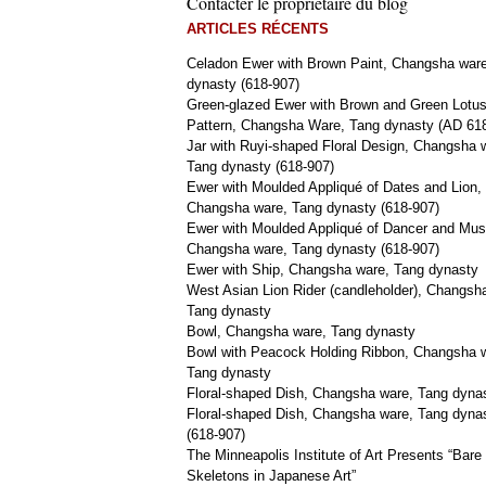
Contacter le propriétaire du blog
ARTICLES RÉCENTS
Celadon Ewer with Brown Paint, Changsha war
dynasty (618-907)
Green-glazed Ewer with Brown and Green Lotu
Pattern, Changsha Ware, Tang dynasty (AD 61
Jar with Ruyi-shaped Floral Design, Changsha 
Tang dynasty (618-907)
Ewer with Moulded Appliqué of Dates and Lion,
Changsha ware, Tang dynasty (618-907)
Ewer with Moulded Appliqué of Dancer and Mus
Changsha ware, Tang dynasty (618-907)
Ewer with Ship, Changsha ware, Tang dynasty
West Asian Lion Rider (candleholder), Changsh
Tang dynasty
Bowl, Changsha ware, Tang dynasty
Bowl with Peacock Holding Ribbon, Changsha 
Tang dynasty
Floral-shaped Dish, Changsha ware, Tang dyna
Floral-shaped Dish, Changsha ware, Tang dyna
(618-907)
The Minneapolis Institute of Art Presents “Bare
Skeletons in Japanese Art”