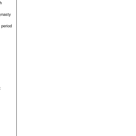
h
ynasty
 period
t