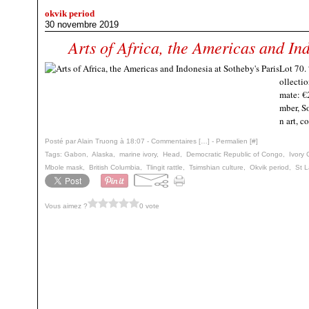
okvik period
30 novembre 2019
Arts of Africa, the Americas and Ind
Lot 70.
ollectio
mate: €
mber, So
n art, 
Posté par Alain Truong à 18:07 -
Commentaires [
…
]
- Permalien [
#
]
Tags:
Gabon
,
Alaska
,
marine ivory
,
Head
,
Democratic Republic of Congo
,
Ivory 
Mbole mask
,
British Columbia
,
Tlingit rattle
,
Tsimshian culture
,
Okvik period
,
St L
Vous aimez ?
0 vote