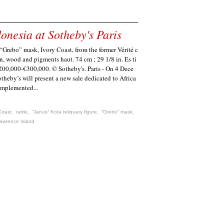
onesia at Sotheby's Paris
 “Grebo” mask, Ivory Coast, from the former Vérité c
n, wood and pigments haut. 74 cm ; 29 1/8 in. Es ti
200,000-€300,000. © Sotheby's. Paris - On 4 Dece
theby’s will present a new sale dedicated to Africa
complemented...
Coast
,
rattle
,
“Janus” Kota reliquary figure
,
“Grebo” mask
,
awrence Island