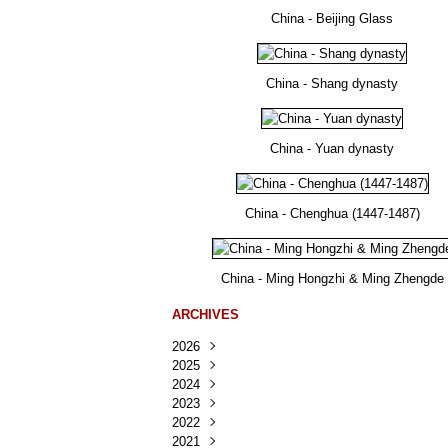
China - Beijing Glass
China - Shang dynasty
China - Yuan dynasty
China - Chenghua (1447-1487)
China - Ming Hongzhi & Ming Zhengde
ARCHIVES
2026
2025
Août
(41)
2024
Juillet
Décembre
(167)
(218)
2023
Juin
Novembre
Décembre
(103)
(124)
(95)
2022
Mai
Octobre
Novembre
Décembre
(100)
(140)
(137)
(150)
2021
Avril
Septembre
Octobre
Novembre
Décembre
(188)
(143)
(132)
(284)
(78)