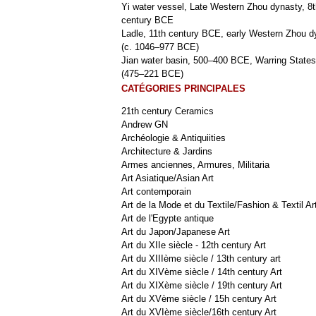
Yi water vessel, Late Western Zhou dynasty, 8t
century BCE
Ladle, 11th century BCE, early Western Zhou d
(c. 1046–977 BCE)
Jian water basin, 500–400 BCE, Warring States
(475–221 BCE)
CATÉGORIES PRINCIPALES
21th century Ceramics
Andrew GN
Archéologie & Antiquiities
Architecture & Jardins
Armes anciennes, Armures, Militaria
Art Asiatique/Asian Art
Art contemporain
Art de la Mode et du Textile/Fashion & Textil Ar
Art de l'Egypte antique
Art du Japon/Japanese Art
Art du XIIe siècle - 12th century Art
Art du XIIIème siècle / 13th century art
Art du XIVème siècle / 14th century Art
Art du XIXème siècle / 19th century Art
Art du XVème siècle / 15h century Art
Art du XVIème siècle/16th century Art