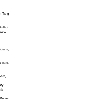
e, Tang
s
8-907)
ware,
icians,
a ware,
ware,
sty
sty
 Bones: