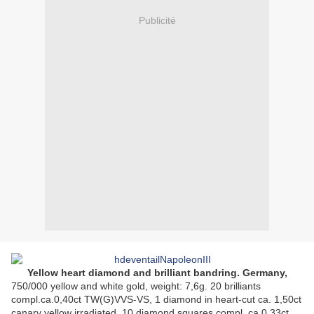
Publicité
Yellow heart diamond and brilliant bandring. Germany,
750/000 yellow and white gold, weight: 7,6g. 20 brilliants
compl.ca.0,40ct TW(G)VVS-VS, 1 diamond in heart-cut ca. 1,50ct
canary yellow irradiated, 10 diamond squares compl. ca.0,33ct