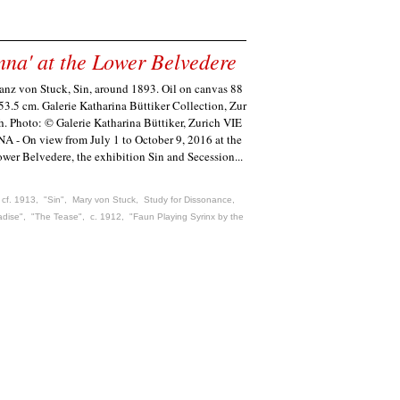
enna' at the Lower Belvedere
anz von Stuck, Sin, around 1893. Oil on canvas 88
53.5 cm. Galerie Katharina Büttiker Collection, Zur
h. Photo: © Galerie Katharina Büttiker, Zurich VIE
A - On view from July 1 to October 9, 2016 at the
wer Belvedere, the exhibition Sin and Secession...
,
cf. 1913
,
"Sin"
,
Mary von Stuck
,
Study for Dissonance
,
adise"
,
"The Tease"
,
c. 1912
,
"Faun Playing Syrinx by the