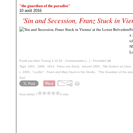
"the guardian of the paradise"
10 août 2016
'Sin and Secession, Franz Stuck in Vi
Fr
x 
ic
NN
Lo
Posté par Alain Truong à 16:32 -
Commentaires [
…
]
- Permalien [
#
]
Tags:
1902
,
1889
,
1914
,
Franz von Stuck
,
around 1893
,
Tilla Durieux as Circe
c. 1905
,
"Lucifer"
,
Franz and Mary Stuck in the Studio
,
"The Guardian of the par
Sea"
Vous aimez ?
0 vote