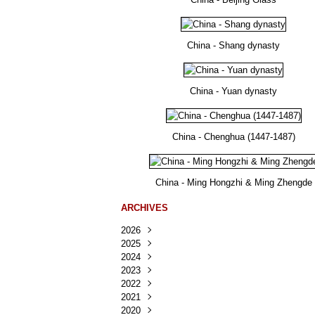
China - Shang dynasty
China - Yuan dynasty
China - Chenghua (1447-1487)
China - Ming Hongzhi & Ming Zhengde
ARCHIVES
2026
2025
Août
(36)
2024
Juillet
Décembre
(167)
(218)
2023
Juin
Novembre
Décembre
(103)
(124)
(95)
2022
Mai
Octobre
Novembre
Décembre
(100)
(140)
(137)
(150)
2021
Avril
Septembre
Octobre
Novembre
Décembre
(188)
(143)
(132)
(284)
(78)
2020
Mars
Août
Septembre
Octobre
Novembre
Décembre
(228)
(245)
(202)
(228)
(270)
(81)