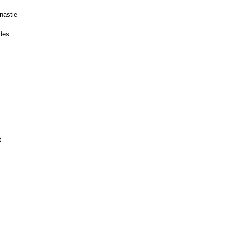
nastie
des
t