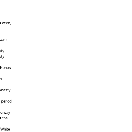
a ware,
ware,
sty
sty
 Bones:
h
ynasty
 period
 Norway
r the
 White