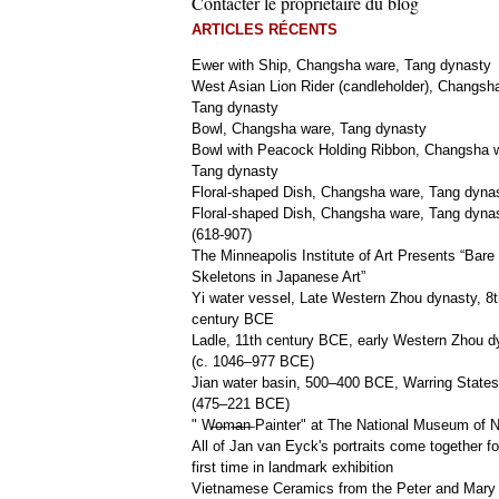
Contacter le propriétaire du blog
ARTICLES RÉCENTS
Ewer with Ship, Changsha ware, Tang dynasty
West Asian Lion Rider (candleholder), Changsh
Tang dynasty
Bowl, Changsha ware, Tang dynasty
Bowl with Peacock Holding Ribbon, Changsha 
Tang dynasty
Floral-shaped Dish, Changsha ware, Tang dyna
Floral-shaped Dish, Changsha ware, Tang dyna
(618-907)
The Minneapolis Institute of Art Presents “Bare
Skeletons in Japanese Art”
Yi water vessel, Late Western Zhou dynasty, 8t
century BCE
Ladle, 11th century BCE, early Western Zhou d
(c. 1046–977 BCE)
Jian water basin, 500–400 BCE, Warring States
(475–221 BCE)
" W̶o̶m̶a̶n̶ Painter" at The National Museum of
All of Jan van Eyck's portraits come together fo
first time in landmark exhibition
Vietnamese Ceramics from the Peter and Mary