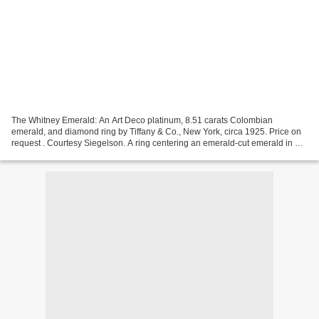
The Whitney Emerald: An Art Deco platinum, 8.51 carats Colombian
emerald, and diamond ring by Tiffany & Co., New York, circa 1925. Price on
request . Courtesy Siegelson. A ring centering an emerald-cut emerald in a
millegrain bezel accented on the sides...