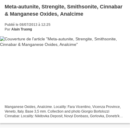
Meta-autunite, Strengite, Smithsonite, Cinnabar
& Manganese Oxides, Analcime
Publié le 08/07/2013 à 12:25
Par
Alain Truong
Manganese Oxides, Analcime. Locality: Fara Vicentino, Vicenza Province,
Veneto, Italy. Base 3,5 mm. Collection and photo Giorgio Bortolozzi
Cinnabar. Locality: Nikitovka Deposit, Novyi Donbass, Gorlovka, Donets'k
Oblast' (Donetsk Oblast'), Ukraine. Picture...