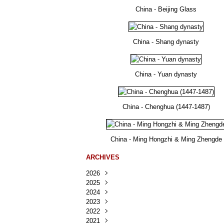
China - Beijing Glass
China - Shang dynasty
China - Yuan dynasty
China - Chenghua (1447-1487)
China - Ming Hongzhi & Ming Zhengde
ARCHIVES
2026
2025
Août
(26)
2024
Juillet
Décembre
(167)
(218)
2023
Juin
Novembre
Décembre
(103)
(124)
(95)
2022
Mai
Octobre
Novembre
Décembre
(100)
(140)
(137)
(150)
2021
Avril
Septembre
Octobre
Novembre
Décembre
(188)
(143)
(132)
(284)
(78)