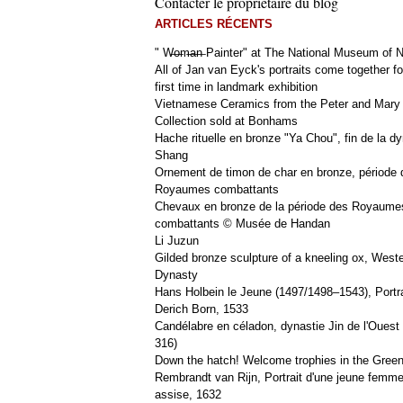
Contacter le propriétaire du blog
ARTICLES RÉCENTS
" W̶o̶m̶a̶n̶ Painter" at The National Museum of
All of Jan van Eyck's portraits come together fo
first time in landmark exhibition
Vietnamese Ceramics from the Peter and Mary
Collection sold at Bonhams
Hache rituelle en bronze "Ya Chou", fin de la dy
Shang
Ornement de timon de char en bronze, période 
Royaumes combattants
Chevaux en bronze de la période des Royaume
combattants © Musée de Handan
Li Juzun
Gilded bronze sculpture of a kneeling ox, West
Dynasty
Hans Holbein le Jeune (1497/1498–1543), Portra
Derich Born, 1533
Candélabre en céladon, dynastie Jin de l'Ouest 
316)
Down the hatch! Welcome trophies in the Green
Rembrandt van Rijn, Portrait d'une jeune femm
assise, 1632