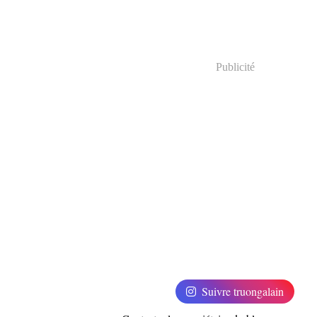
Publicité
Suivre truongalain