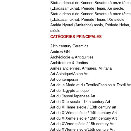
Statue debout de Kannon Bosatsu à onze têtes
(Ekādaśamukha), Période Heian, Xe siècle,
Statue debout de Kannon Bosatsu à onze têtes
(Ekādaśamukha), Période Heian, IXe siècle
Amida Nyorai (Amitābha) assis, Période Heian,
siècle
CATÉGORIES PRINCIPALES
21th century Ceramics
Andrew GN
Archéologie & Antiquiities
Architecture & Jardins
Armes anciennes, Armures, Militaria
Art Asiatique/Asian Art
Art contemporain
Art de la Mode et du Textile/Fashion & Textil Ar
Art de l'Egypte antique
Art du Japon/Japanese Art
Art du XIIe siècle - 12th century Art
Art du XIIIème siècle / 13th century art
Art du XIVème siècle / 14th century Art
Art du XIXème siècle / 19th century Art
Art du XVème siècle / 15h century Art
Art du XVIème siècle/16th century Art