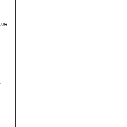
 XIIe
t