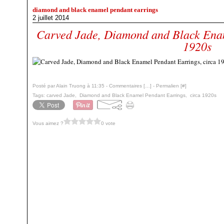
diamond and black enamel pendant earrings
2 juillet 2014
Carved Jade, Diamond and Black Enam
1920s
Posté par Alain Truong à 11:35 -
Commentaires [
…
]
- Permalien [
#
]
Tags:
carved Jade
,
Diamond and Black Enamel Pendant Earrings
,
circa 1920s
Vous aimez ?
0 vote