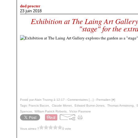
dod procter
23 juin 2018
Exhibition at The Laing Art Gallery
"stage" for the extr
Posté par Alain Truong à 12:17 -
Commentaires [
…
]
- Permalien [
#
]
Tags:
Francis Bacon
,
Claude Monet
,
Edward Burne-Jones
,
Thomas Armstrong
,
Spencer
,
William Patrick Roberts
,
Victor Pasmore
Vous aimez ?
0 vote