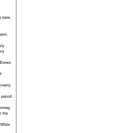
a ware,
ware,
sty
sty
 Bones:
h
ynasty
 period
 Norway
r the
 White