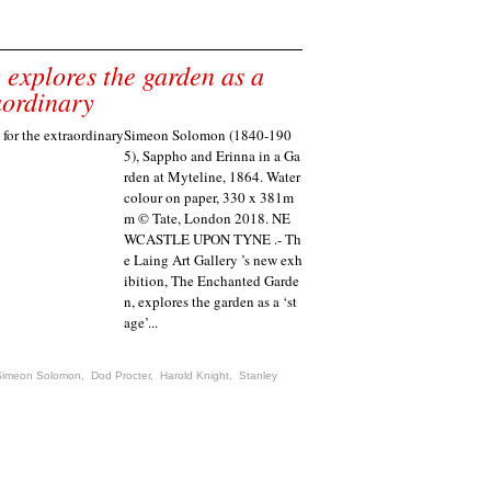
 explores the garden as a
aordinary
Simeon Solomon (1840-190
5), Sappho and Erinna in a Ga
rden at Myteline, 1864. Water
colour on paper, 330 x 381m
m © Tate, London 2018. NE
WCASTLE UPON TYNE .- Th
e Laing Art Gallery ’s new exh
ibition, The Enchanted Garde
n, explores the garden as a ‘st
age’...
Simeon Solomon
,
Dod Procter
,
Harold Knight
,
Stanley