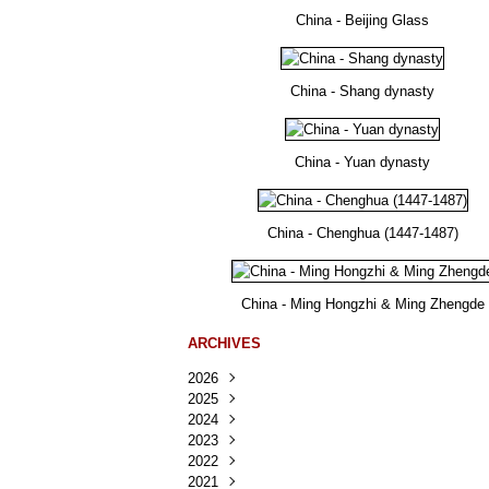
China - Beijing Glass
China - Shang dynasty
China - Yuan dynasty
China - Chenghua (1447-1487)
China - Ming Hongzhi & Ming Zhengde
ARCHIVES
2026
2025
Août
(35)
2024
Juillet
Décembre
(167)
(218)
2023
Juin
Novembre
Décembre
(103)
(124)
(95)
2022
Mai
Octobre
Novembre
Décembre
(100)
(140)
(137)
(150)
2021
Avril
Septembre
Octobre
Novembre
Décembre
(188)
(143)
(132)
(284)
(78)