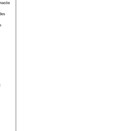
nastie
des
s
t