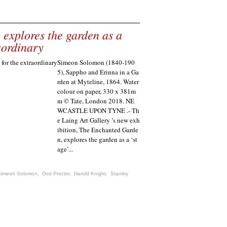
 explores the garden as a
aordinary
Simeon Solomon (1840-190
5), Sappho and Erinna in a Ga
rden at Myteline, 1864. Water
colour on paper, 330 x 381m
m © Tate, London 2018. NE
WCASTLE UPON TYNE .- Th
e Laing Art Gallery ’s new exh
ibition, The Enchanted Garde
n, explores the garden as a ‘st
age’...
Simeon Solomon
,
Dod Procter
,
Harold Knight
,
Stanley