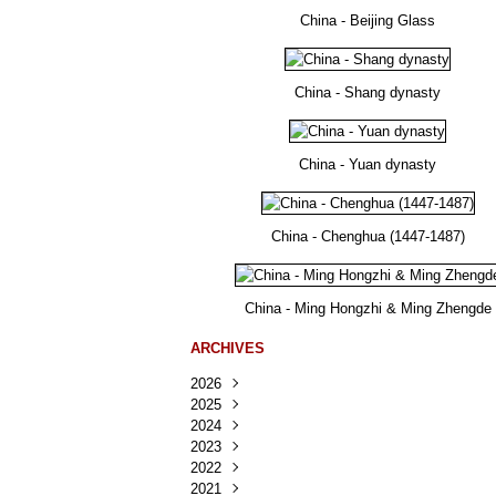
China - Beijing Glass
China - Shang dynasty
China - Yuan dynasty
China - Chenghua (1447-1487)
China - Ming Hongzhi & Ming Zhengde
ARCHIVES
2026
2025
Août
(25)
2024
Juillet
Décembre
(167)
(218)
2023
Juin
Novembre
Décembre
(103)
(124)
(95)
2022
Mai
Octobre
Novembre
Décembre
(100)
(140)
(137)
(150)
2021
Avril
Septembre
Octobre
Novembre
Décembre
(188)
(143)
(132)
(284)
(78)