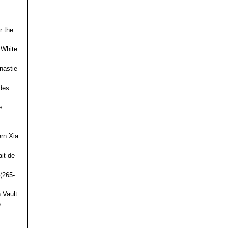
r the
 White
nastie
des
s
ern Xia
it de
(265-
 Vault
e