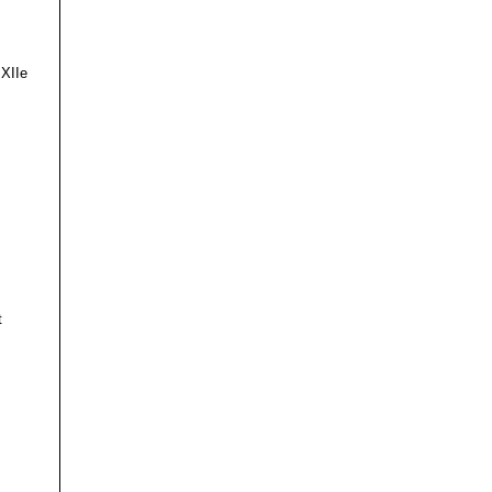
 XIIe
t