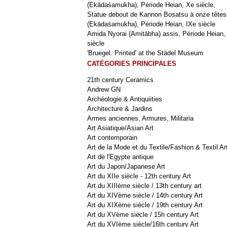
(Ekādaśamukha), Période Heian, Xe siècle,
Statue debout de Kannon Bosatsu à onze têtes
(Ekādaśamukha), Période Heian, IXe siècle
Amida Nyorai (Amitābha) assis, Période Heian,
siècle
'Bruegel. Printed' at the Städel Museum
CATÉGORIES PRINCIPALES
21th century Ceramics
Andrew GN
Archéologie & Antiquiities
Architecture & Jardins
Armes anciennes, Armures, Militaria
Art Asiatique/Asian Art
Art contemporain
Art de la Mode et du Textile/Fashion & Textil Ar
Art de l'Egypte antique
Art du Japon/Japanese Art
Art du XIIe siècle - 12th century Art
Art du XIIIème siècle / 13th century art
Art du XIVème siècle / 14th century Art
Art du XIXème siècle / 19th century Art
Art du XVème siècle / 15h century Art
Art du XVIème siècle/16th century Art