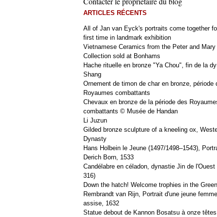
Contacter le propriétaire du blog
ARTICLES RÉCENTS
All of Jan van Eyck's portraits come together fo
first time in landmark exhibition
Vietnamese Ceramics from the Peter and Mary
Collection sold at Bonhams
Hache rituelle en bronze "Ya Chou", fin de la dy
Shang
Ornement de timon de char en bronze, période 
Royaumes combattants
Chevaux en bronze de la période des Royaume
combattants © Musée de Handan
Li Juzun
Gilded bronze sculpture of a kneeling ox, West
Dynasty
Hans Holbein le Jeune (1497/1498–1543), Portra
Derich Born, 1533
Candélabre en céladon, dynastie Jin de l'Ouest 
316)
Down the hatch! Welcome trophies in the Green
Rembrandt van Rijn, Portrait d'une jeune femm
assise, 1632
Statue debout de Kannon Bosatsu à onze têtes