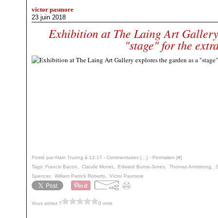
victor pasmore
23 juin 2018
Exhibition at The Laing Art Gallery
"stage" for the extr
Posté par Alain Truong à 12:17 -
Commentaires [
…
]
- Permalien [
#
]
Tags:
Francis Bacon
,
Claude Monet
,
Edward Burne-Jones
,
Thomas Armstrong
,
Spencer
,
William Patrick Roberts
,
Victor Pasmore
Vous aimez ?
0 vote