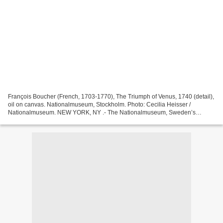
François Boucher (French, 1703-1770), The Triumph of Venus, 1740 (detail),
oil on canvas. Nationalmuseum, Stockholm. Photo: Cecilia Heisser /
Nationalmuseum. NEW YORK, NY .- The Nationalmuseum, Sweden’s
largest and most distinguished art institution,...