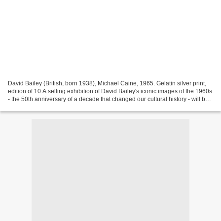
David Bailey (British, born 1938), Michael Caine, 1965. Gelatin silver print,
edition of 10 A selling exhibition of David Bailey's iconic images of the 1960s
- the 50th anniversary of a decade that changed our cultural history - will be
hosted by Bonhams...