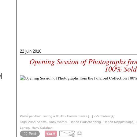
22 juin 2010
Opening Session of Photographs fro
100% Sold
Posté par Alain Truong à 08:45 -
Commentaires [
…
]
- Permalien [
#
]
Tags:
Ansel Adams
,
Andy Warhol
,
Robert Rauschenberg
,
Robert Mapplethorpe
,
Lange
,
Harry Callahan