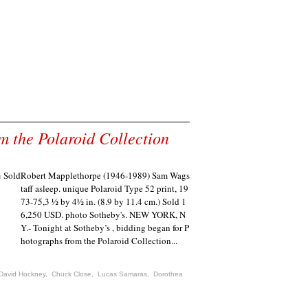
m the Polaroid Collection
Robert Mapplethorpe (1946-1989) Sam Wags
taff asleep. unique Polaroid Type 52 print, 19
73-75,3 ½ by 4½ in. (8.9 by 11.4 cm.) Sold 1
6,250 USD. photo Sotheby's. NEW YORK, N
Y.- Tonight at Sotheby’s , bidding began for P
hotographs from the Polaroid Collection...
David Hockney
,
Chuck Close
,
Lucas Samaras
,
Dorothea