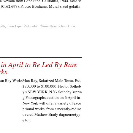
rra Nevada from Lone Pine, California, 1944. Sold fo
 (€162,697). Photo: Bonhams. Mural-sized gelatin
ells
,
near Aspen Colorado'
,
'Sierra Nevada from Lone
in April to Be Led By Rare
ks
Man Ray, Solarized Male Torso. Est.
$70,000 to $100,000. Photo: Sotheb
y's NEW YORK, N.Y.- Sotheby’ssprin
g Photographs auction on 6 April in
New York will offer a variety of exce
ptional works, from a recently-redisc
overed Mathew Brady daguerreotyp
e to...