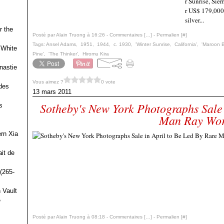
r Sunrise, Sie
r US$ 179,000
silver...
r the
Posté par Alain Truong à 16:26 -
Commentaires [
…
]
- Permalien [
#
]
Tags:
Ansel Adams
,
1951
,
1944
,
c. 1930
,
'Winter Sunrise
,
California'
,
'Maroon B
 White
Pine'
,
'The Thinker'
,
Hiromu Kira
nastie
Vous aimez ?
0 vote
des
13 mars 2011
Sotheby's New York Photographs Sale 
s
Man Ray Wor
ern Xia
it de
(265-
 Vault
e
Posté par Alain Truong à 08:18 -
Commentaires [
…
]
- Permalien [
#
]