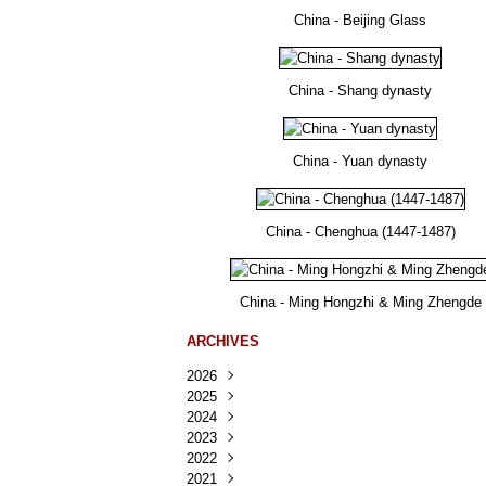
China - Beijing Glass
China - Shang dynasty
China - Yuan dynasty
China - Chenghua (1447-1487)
China - Ming Hongzhi & Ming Zhengde
ARCHIVES
2026
2025
Août
(25)
2024
Juillet
Décembre
(167)
(218)
2023
Juin
Novembre
Décembre
(103)
(124)
(95)
2022
Mai
Octobre
Novembre
Décembre
(100)
(140)
(137)
(150)
2021
Avril
Septembre
Octobre
Novembre
Décembre
(188)
(143)
(132)
(284)
(78)