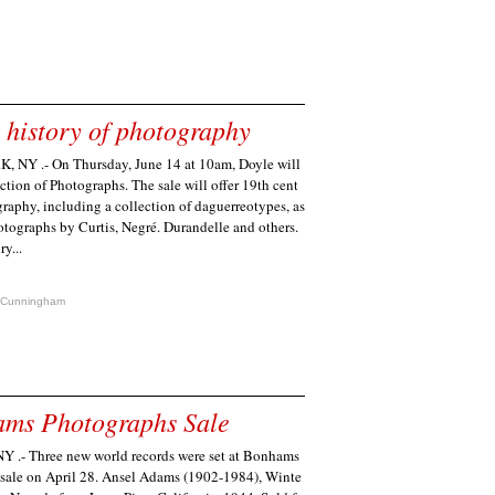
e history of photography
 NY .- On Thursday, June 14 at 10am, Doyle will
ction of Photographs. The sale will offer 19th cent
raphy, including a collection of daguerreotypes, as
otographs by Curtis, Negré. Durandelle and others.
y...
 Cunningham
hams Photographs Sale
.- Three new world records were set at Bonhams
 sale on April 28. Ansel Adams (1902-1984), Winte