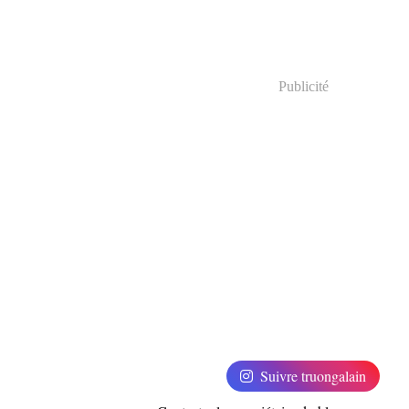
Publicité
Suivre truongalain