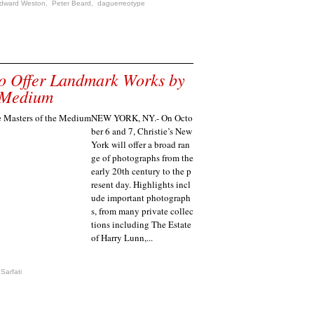
dward Weston
,
Peter Beard
,
daguerreotype
to Offer Landmark Works by
e Medium
NEW YORK, NY.- On Octo
ber 6 and 7, Christie’s New
York will offer a broad ran
ge of photographs from the
early 20th century to the p
resent day. Highlights incl
ude important photograph
s, from many private collec
tions including The Estate
of Harry Lunn,...
 Sarfati