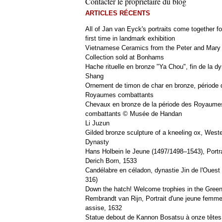
Contacter le propriétaire du blog
ARTICLES RÉCENTS
All of Jan van Eyck's portraits come together fo
first time in landmark exhibition
Vietnamese Ceramics from the Peter and Mary
Collection sold at Bonhams
Hache rituelle en bronze "Ya Chou", fin de la dy
Shang
Ornement de timon de char en bronze, période 
Royaumes combattants
Chevaux en bronze de la période des Royaume
combattants © Musée de Handan
Li Juzun
Gilded bronze sculpture of a kneeling ox, West
Dynasty
Hans Holbein le Jeune (1497/1498–1543), Portra
Derich Born, 1533
Candélabre en céladon, dynastie Jin de l'Ouest 
316)
Down the hatch! Welcome trophies in the Green
Rembrandt van Rijn, Portrait d'une jeune femm
assise, 1632
Statue debout de Kannon Bosatsu à onze têtes