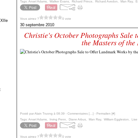
Tags:
Ansel Adams
,
Walker Evans
,
Richard Prince
,
Richard Avedon
,
Man Ray
,
E
Vous aimez ?
0 vote
 XIIe
30 septembre 2010
Christie's October Photographs Sale 
the Masters of th
t
Posté par Alain Truong à 08:39 -
Commentaires [
…
]
- Permalien [
#
]
Tags:
Ansel Adams
,
Irving Penn
,
Diane Arbus
,
Man Ray
,
William Eggleston
,
Lise
Vous aimez ?
0 vote