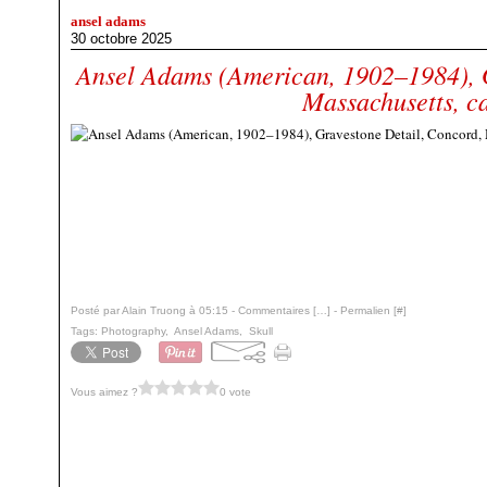
ansel adams
30 octobre 2025
Ansel Adams (American, 1902–1984), G
Massachusetts, c
Posté par Alain Truong à 05:15 -
Commentaires [
…
]
- Permalien [
#
]
Tags:
Photography
,
Ansel Adams
,
Skull
Vous aimez ?
0 vote