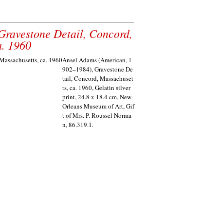
ravestone Detail, Concord,
a. 1960
Ansel Adams (American, 1
902–1984), Gravestone De
tail, Concord, Massachuset
ts, ca. 1960, Gelatin silver
print, 24.8 x 18.4 cm, New
Orleans Museum of Art, Gif
t of Mrs. P. Roussel Norma
n, 86.319.1.