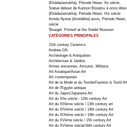
(Ekādaśamukha), Période Heian, Xe siècle,
Statue debout de Kannon Bosatsu à onze têtes
(Ekādaśamukha), Période Heian, IXe siècle
Amida Nyorai (Amitābha) assis, Période Heian,
siècle
'Bruegel. Printed' at the Städel Museum
CATÉGORIES PRINCIPALES
21th century Ceramics
Andrew GN
Archéologie & Antiquiities
Architecture & Jardins
Armes anciennes, Armures, Militaria
Art Asiatique/Asian Art
Art contemporain
Art de la Mode et du Textile/Fashion & Textil Ar
Art de l'Egypte antique
Art du Japon/Japanese Art
Art du XIIe siècle - 12th century Art
Art du XIIIème siècle / 13th century art
Art du XIVème siècle / 14th century Art
Art du XIXème siècle / 19th century Art
Art du XVème siècle / 15h century Art
Art du XVIème siècle/16th century Art