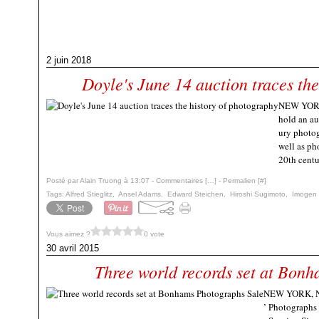
2 juin 2018
Doyle's June 14 auction traces th
NEW YORK,
hold an au
ury photog
well as ph
20th centur
Posté par Alain Truong à 13:07 -
Commentaires [
…
]
- Permalien [
#
]
Tags:
Alfred Stieglitz
,
Ansel Adams
,
Edward Steichen
,
Hiroshi Sugimoto
,
Imogen
Vous aimez ?
0 vote
30 avril 2015
Three world records set at Bon
NEW YORK, NY 
’ Photographs