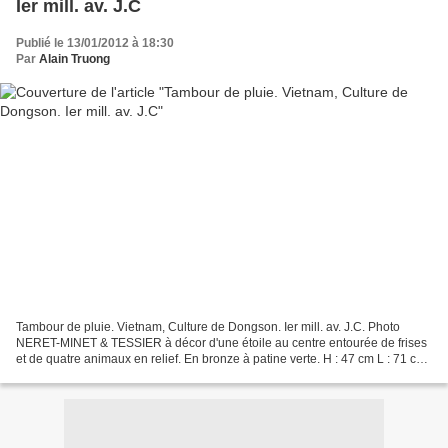
Ier mill. av. J.C
Publié le 13/01/2012 à 18:30
Par
Alain Truong
Tambour de pluie. Vietnam, Culture de Dongson. Ier mill. av. J.C. Photo
NERET-MINET & TESSIER à décor d'une étoile au centre entourée de frises
et de quatre animaux en relief. En bronze à patine verte. H : 47 cm L : 71 cm
- Estimation : 6000/6500€ NERET-MINET...