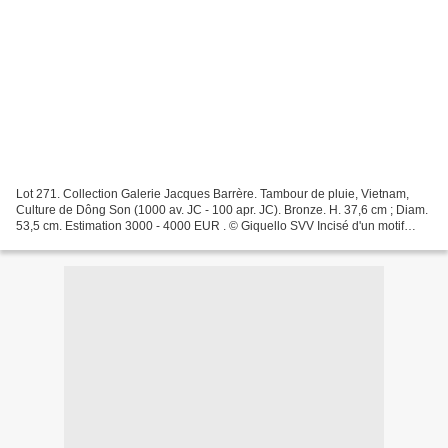
Lot 271. Collection Galerie Jacques Barrère. Tambour de pluie, Vietnam,
Culture de Dông Son (1000 av. JC - 100 apr. JC). Bronze. H. 37,6 cm ; Diam.
53,5 cm. Estimation 3000 - 4000 EUR . © Giquello SVV Incisé d'un motif
central d'astre à douze rayons entourés...