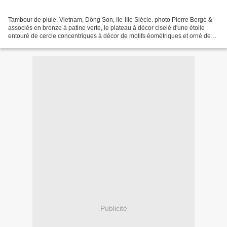
Tambour de pluie. Vietnam, Dông Son, IIe-IIIe Siècle. photo Pierre Bergé &
associés en bronze à patine verte, le plateau à décor ciselé d'une étoile
entouré de cercle concentriques à décor de motifs éométriques et orné de
quatre grenouilles. D_67 cm H_47...
Publicité