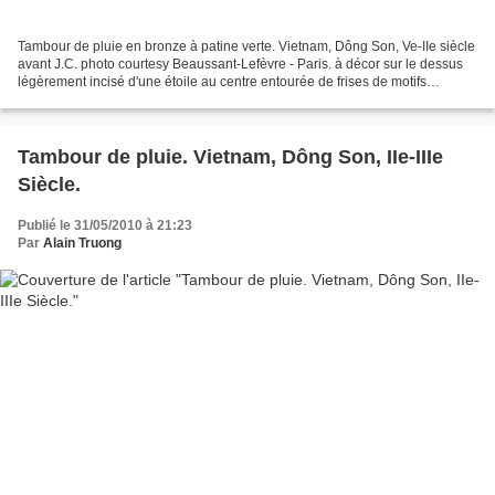
Tambour de pluie en bronze à patine verte. Vietnam, Dông Son, Ve-IIe siècle
avant J.C. photo courtesy Beaussant-Lefèvre - Paris. à décor sur le dessus
légèrement incisé d'une étoile au centre entourée de frises de motifs
géométriques. (Accidents). Diamètre...
Tambour de pluie. Vietnam, Dông Son, IIe-IIIe
Siècle.
Publié le 31/05/2010 à 21:23
Par
Alain Truong